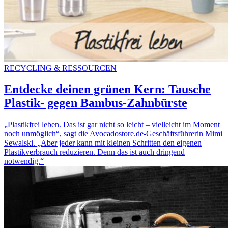
RECYCLING & RESSOURCEN
Entdecke deinen grünen Kern: Tausche
Plastik- gegen Bambus-Zahnbürste
„Plastikfrei leben. Das ist gar nicht so leicht – vielleicht im Moment
noch unmöglich“, sagt die Avocadostore.de-Geschäftsführerin Mimi
Sewalski. „Aber jeder kann mit kleinen Schritten den eigenen
Plastikverbrauch reduzieren. Denn das ist auch dringend
notwendig.“