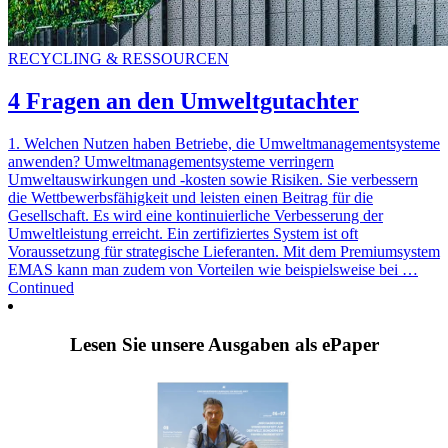
RECYCLING & RESSOURCEN
4 Fragen an den Umweltgutachter
1. Welchen Nutzen haben Betriebe, die Umweltmanagementsysteme
anwenden? Umweltmanagementsysteme verringern
Umweltauswirkungen und -kosten sowie Risiken. Sie verbessern
die Wettbewerbsfähigkeit und leisten einen Beitrag für die
Gesellschaft. Es wird eine kontinuierliche Verbesserung der
Umweltleistung erreicht. Ein zertifiziertes System ist oft
Voraussetzung für strategische Lieferanten. Mit dem Premiumsystem
EMAS kann man zudem von Vorteilen wie beispielsweise bei …
Continued
Lesen Sie unsere Ausgaben als ePaper