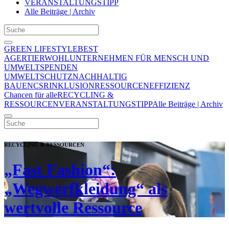
VERANSTALTUNGSTIPP
Alle Beiträge | Archiv
GREEN LIFESTYLE
BEST
AGER
TIERWOHL
UNTERNEHMEN FÜR MENSCH UND
UMWELT
SPENDEN
UMWELTSCHUTZ
NACHHALTIG
BAUEN
CSR
INKLUSION
RESSOURCENEFFIZIENZ
Chancen für alle
RECYCLING &
RESSOURCEN
VERANSTALTUNGSTIPP
Alle Beiträge | Archiv
RECYCLING & RESSOURCEN
„Fast Fashion“:
„Wegwerfkleidung“ als
wertvolle Ressource