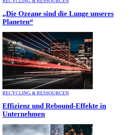
RECYCLING & RESSOURCEN
„Die Ozeane sind die Lunge unseres
Planeten“
RECYCLING & RESSOURCEN
Effizienz und Rebound-Effekte in
Unternehmen