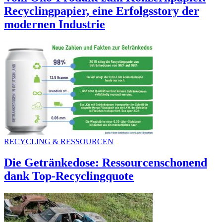
Recyclingpapier, eine Erfolgsstory der
modernen Industrie
RECYCLING & RESSOURCEN
Die Getränkedose: Ressourcenschonend
dank Top-Recyclingquote