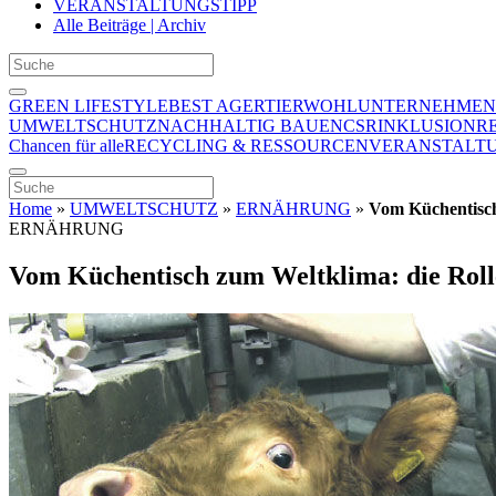
VERANSTALTUNGSTIPP
Alle Beiträge | Archiv
GREEN LIFESTYLE
BEST AGER
TIERWOHL
UNTERNEHMEN
UMWELTSCHUTZ
NACHHALTIG BAUEN
CSR
INKLUSION
R
Chancen für alle
RECYCLING & RESSOURCEN
VERANSTALTU
Home
»
UMWELTSCHUTZ
»
ERNÄHRUNG
»
Vom Küchentisch
ERNÄHRUNG
Vom Küchentisch zum Weltklima: die Rol