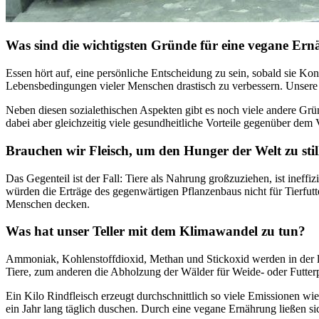
Was sind die wichtigsten Gründe für eine vegane Er
Essen hört auf, eine persönliche Entscheidung zu sein, sobald sie Kon
Lebensbedingungen vieler Menschen drastisch zu verbessern. Unsere
Neben diesen sozialethischen Aspekten gibt es noch viele andere Gründ
dabei aber gleichzeitig viele gesundheitliche Vorteile gegenüber dem 
Brauchen wir Fleisch, um den Hunger der Welt zu stil
Das Gegenteil ist der Fall: Tiere als Nahrung großzuziehen, ist ineff
würden die Erträge des gegenwärtigen Pflanzenbaus nicht für Tierfutte
Menschen decken.
Was hat unser Teller mit dem Klimawandel zu tun?
Ammoniak, Kohlenstoffdioxid, Methan und Stickoxid werden in der la
Tiere, zum anderen die Abholzung der Wälder für Weide- oder Futterp
Ein Kilo Rindfleisch erzeugt durchschnittlich so viele Emissionen wi
ein Jahr lang täglich duschen. Durch eine vegane Ernährung ließen s