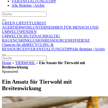
VERANSTALTUNGSTIPP
Alle Beiträge | Archiv
GREEN LIFESTYLE
BEST
AGER
TIERWOHL
UNTERNEHMEN FÜR MENSCH UND
UMWELT
SPENDEN
UMWELTSCHUTZ
NACHHALTIG
BAUEN
CSR
INKLUSION
RESSOURCENEFFIZIENZ
Chancen für alle
RECYCLING &
RESSOURCEN
VERANSTALTUNGSTIPP
Alle Beiträge | Archiv
Home
»
TIERWOHL
»
Ein Ansatz für Tierwohl mit
Breitenwirkung
Sponsored
Ein Ansatz für Tierwohl mit
Breitenwirkung