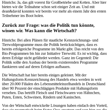
Hinrichs: Ja, das gilt vorerst für Großbetriebe und Ketten. Aber hier
bieten wir die Teilnahme schon seit einiger Zeit an. Und mit
dean&david konnten wir bereits vor mehr als einem Jahr den ersten
Teilnehmer ins Boot holen.
Zurück zur Frage: was die Politik tun könnte,
wissen wir. Was kann die Wirtschaft?
Hinrichs: Bei allen Plänen für staatliche Kennzeichnungs- und
Tierwohlprogramme muss die Politik berücksichtigen, dass es
bereits erfolgreiche Programme im Markt gibt. Das reicht von den
Bio-Programmen bis hin zur Initiative Tierwohl. Es ist wichtig, dass
deren Erfolge nicht gefährdet werden. Ganz im Gegenteil: Die
Politik sollte den Ausbau der bereits existierenden Programme
flankieren und auf deren Erfolgen aufbauen.
Die Wirtschaft hat hier bereits einiges geleistet. Mit der
Haltungsform-Kennzeichnung des Handels etwa werden in weit
über 20.000 Filialen des Lebensmitteleinzelhandels in Deutschland
über 90 Prozent der einschlägigen Produkte mit Haltungsform
versehen. Das betrifft Fleisch und Fleischwaren von Hähnchen,
Puten, Enten, Schweinen, Rindern und Kaninchen.
Von der Wirtschaft entwickelte Lösungen haben einfach den Vorteil,
dass sie pragmatisch beim Status Quo ansetzen und von hier aus die