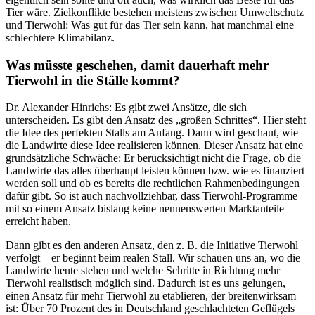
Tier wäre. Zielkonflikte bestehen meistens zwischen Umweltschutz
und Tierwohl: Was gut für das Tier sein kann, hat manchmal eine
schlechtere Klimabilanz.
Was müsste geschehen, damit dauerhaft mehr
Tierwohl in die Ställe kommt?
Dr. Alexander Hinrichs: Es gibt zwei Ansätze, die sich
unterscheiden. Es gibt den Ansatz des „großen Schrittes“. Hier steht
die Idee des perfekten Stalls am Anfang. Dann wird geschaut, wie
die Landwirte diese Idee realisieren können. Dieser Ansatz hat eine
grundsätzliche Schwäche: Er berücksichtigt nicht die Frage, ob die
Landwirte das alles überhaupt leisten können bzw. wie es finanziert
werden soll und ob es bereits die rechtlichen Rahmenbedingungen
dafür gibt. So ist auch nachvollziehbar, dass Tierwohl-Programme
mit so einem Ansatz bislang keine nennenswerten Marktanteile
erreicht haben.
Dann gibt es den anderen Ansatz, den z. B. die Initiative Tierwohl
verfolgt – er beginnt beim realen Stall. Wir schauen uns an, wo die
Landwirte heute stehen und welche Schritte in Richtung mehr
Tierwohl realistisch möglich sind. Dadurch ist es uns gelungen,
einen Ansatz für mehr Tierwohl zu etablieren, der breitenwirksam
ist: Über 70 Prozent des in Deutschland geschlachteten Geflügels