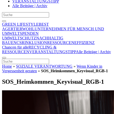
VERANSTALTUNGSTIPP
Alle Beiträge | Archiv
GREEN LIFESTYLE
BEST
AGER
TIERWOHL
UNTERNEHMEN FÜR MENSCH UND
UMWELT
SPENDEN
UMWELTSCHUTZ
NACHHALTIG
BAUEN
CSR
INKLUSION
RESSOURCENEFFIZIENZ
Chancen für alle
RECYCLING &
RESSOURCEN
VERANSTALTUNGSTIPP
Alle Beiträge | Archiv
Home
»
SOZIALE VERANTWORTUNG
»
Wenn Kinder in
Vergessenheit geraten
»
SOS_Heimkommen_Keyvisual_RGB-1
SOS_Heimkommen_Keyvisual_RGB-1