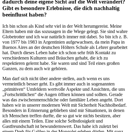
dadurch deine eigene Sicht auf die Welt verändert?
Gibt es besondere Erlebnisse, die dich nachhaltig
beeinflusst haben?
Ich bin schon als Kind sehr viel in der Welt herumgereist. Meine
Eltern haben mir das sozusagen in die Wiege gelegt. Sie sind wahre
Globetrotter und ich war natürlich immer mit dabei. So bin ich z. B.
von 1977 bis 1983 in Argentinien aufgewachsen, da mein Papa in
Buenos Aires an der deutschen Hölters Schule als Lehrer gearbeitet
hat. Durch dieses Leben habe ich schon sehr früh Kontakt zu
verschiedenen Kulturen und Bräuchen gehabt, die ich zu
respektieren gelernt habe. Sie waren und sind Teil eines großen
Ganzen, zu dem auch wir gehören.
Man darf sich nicht über andere stellen, auch wenn es uns
vermeintlich besser geht. Es gibt immer auch in sogenannten
„primitiven“ Umfeldern wertvolle Aspekte und Ansichten, die uns
„Fortschrittlichen“ die Augen öffnen können und sollten. Gerade
was das zwischenmenschliche oder familiäre Leben angeht. Dort
haben wir in unserer modernen Welt mit Sicherheit Nachholbedarf.
Besonders in Erinnerung geblieben sind mir Situationen, in denen
ich Menschen treffen durfte, die so gut wie nichts besitzen, aber
alles mit einem Teilen. Eine solche Selbstlosigkeit und
Gastfreundschaft ist bewundernswert. Das habe ich zuletzt bei
einem Dreh für Galileo in der Mongolei erleben dürfen. Mit ganz