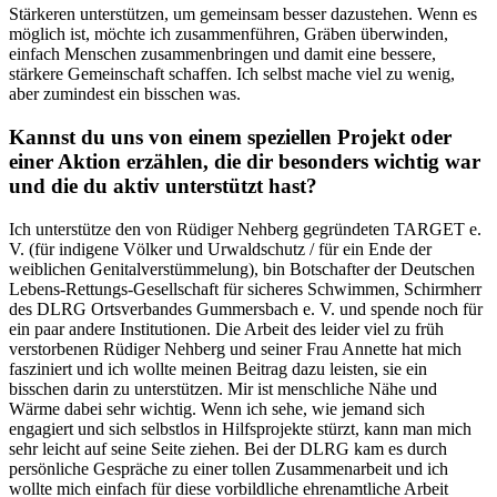
Stärkeren unterstützen, um gemeinsam besser dazustehen. Wenn es
möglich ist, möchte ich zusammenführen, Gräben überwinden,
einfach Menschen zusammenbringen und damit eine bessere,
stärkere Gemeinschaft schaffen. Ich selbst mache viel zu wenig,
aber zumindest ein bisschen was.
Kannst du uns von einem speziellen Projekt oder
einer Aktion erzählen, die dir besonders wichtig war
und die du aktiv unterstützt hast?
Ich unterstütze den von Rüdiger Nehberg gegründeten TARGET e.
V. (für indigene Völker und Urwaldschutz / für ein Ende der
weiblichen Genitalverstümmelung), bin Botschafter der Deutschen
Lebens-Rettungs-Gesellschaft für sicheres Schwimmen, Schirmherr
des DLRG Ortsverbandes Gummersbach e. V. und spende noch für
ein paar andere Institutionen. Die Arbeit des leider viel zu früh
verstorbenen Rüdiger Nehberg und seiner Frau Annette hat mich
fasziniert und ich wollte meinen Beitrag dazu leisten, sie ein
bisschen darin zu unterstützen. Mir ist menschliche Nähe und
Wärme dabei sehr wichtig. Wenn ich sehe, wie jemand sich
engagiert und sich selbstlos in Hilfsprojekte stürzt, kann man mich
sehr leicht auf seine Seite ziehen. Bei der DLRG kam es durch
persönliche Gespräche zu einer tollen Zusammenarbeit und ich
wollte mich einfach für diese vorbildliche ehrenamtliche Arbeit