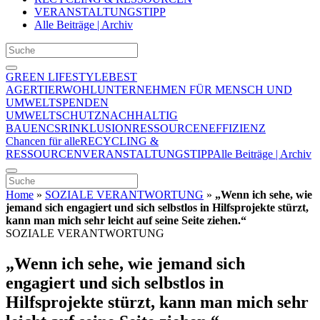
VERANSTALTUNGSTIPP
Alle Beiträge | Archiv
GREEN LIFESTYLE
BEST
AGER
TIERWOHL
UNTERNEHMEN FÜR MENSCH UND
UMWELT
SPENDEN
UMWELTSCHUTZ
NACHHALTIG
BAUEN
CSR
INKLUSION
RESSOURCENEFFIZIENZ
Chancen für alle
RECYCLING &
RESSOURCEN
VERANSTALTUNGSTIPP
Alle Beiträge | Archiv
Home
»
SOZIALE VERANTWORTUNG
»
„Wenn ich sehe, wie
jemand sich engagiert und sich selbstlos in Hilfsprojekte stürzt,
kann man mich sehr leicht auf seine Seite ziehen.“
SOZIALE VERANTWORTUNG
„Wenn ich sehe, wie jemand sich
engagiert und sich selbstlos in
Hilfsprojekte stürzt, kann man mich sehr