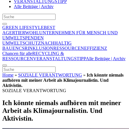
VERANSTALTUNGSTIPP
Alle Beiträge | Archiv
GREEN LIFESTYLE
BEST
AGER
TIERWOHL
UNTERNEHMEN FÜR MENSCH UND
UMWELT
SPENDEN
UMWELTSCHUTZ
NACHHALTIG
BAUEN
CSR
INKLUSION
RESSOURCENEFFIZIENZ
Chancen für alle
RECYCLING &
RESSOURCEN
VERANSTALTUNGSTIPP
Alle Beiträge | Archiv
Home
»
SOZIALE VERANTWORTUNG
»
Ich könnte niemals
aufhören mit meiner Arbeit als Klimajournalistin. Und
Aktivistin.
SOZIALE VERANTWORTUNG
Ich könnte niemals aufhören mit meiner
Arbeit als Klimajournalistin. Und
Aktivistin.