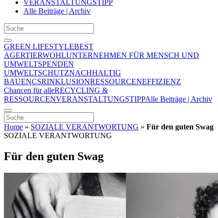
VERANSTALTUNGSTIPP
Alle Beiträge | Archiv
GREEN LIFESTYLE
BEST
AGER
TIERWOHL
UNTERNEHMEN FÜR MENSCH UND
UMWELT
SPENDEN
UMWELTSCHUTZ
NACHHALTIG
BAUEN
CSR
INKLUSION
RESSOURCENEFFIZIENZ
Chancen für alle
RECYCLING &
RESSOURCEN
VERANSTALTUNGSTIPP
Alle Beiträge | Archiv
Home
»
SOZIALE VERANTWORTUNG
»
Für den guten Swag
SOZIALE VERANTWORTUNG
Für den guten Swag