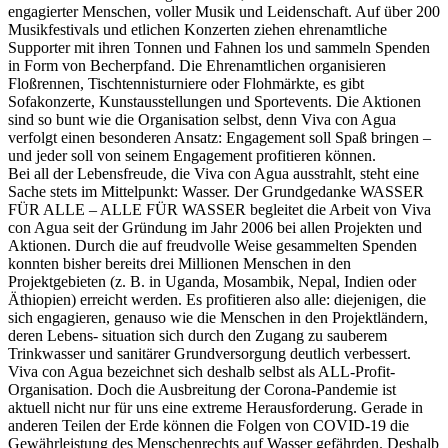
engagierter Menschen, voller Musik und Leidenschaft. Auf über 200
Musikfestivals und etlichen Konzerten ziehen ehrenamtliche
Supporter mit ihren Tonnen und Fahnen los und sammeln Spenden
in Form von Becherpfand. Die Ehrenamtlichen organisieren
Floßrennen, Tischtennisturniere oder Flohmärkte, es gibt
Sofakonzerte, Kunstausstellungen und Sportevents. Die Aktionen
sind so bunt wie die Organisation selbst, denn Viva con Agua
verfolgt einen besonderen Ansatz: Engagement soll Spaß bringen –
und jeder soll von seinem Engagement profitieren können.
Bei all der Lebensfreude, die Viva con Agua ausstrahlt, steht eine
Sache stets im Mittelpunkt: Wasser. Der Grundgedanke WASSER
FÜR ALLE – ALLE FÜR WASSER begleitet die Arbeit von Viva
con Agua seit der Gründung im Jahr 2006 bei allen Projekten und
Aktionen. Durch die auf freudvolle Weise gesammelten Spenden
konnten bisher bereits drei Millionen Menschen in den
Projektgebieten (z. B. in Uganda, Mosambik, Nepal, Indien oder
Äthiopien) erreicht werden. Es profitieren also alle: diejenigen, die
sich engagieren, genauso wie die Menschen in den Projektländern,
deren Lebens- situation sich durch den Zugang zu sauberem
Trinkwasser und sanitärer Grundversorgung deutlich verbessert.
Viva con Agua bezeichnet sich deshalb selbst als ALL-Profit-
Organisation. Doch die Ausbreitung der Corona-Pandemie ist
aktuell nicht nur für uns eine extreme Herausforderung. Gerade in
anderen Teilen der Erde können die Folgen von COVID-19 die
Gewährleistung des Menschenrechts auf Wasser gefährden. Deshalb