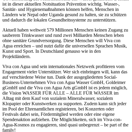
ist in dieser aktuellen Notsituation Prävention wichtig. Wasser-,
Sanitär- und Hygienemaßnahmen können helfen, Menschen in
Ländern wie Nepal oder Uganda gesund zu halten, sie zu schützen
und dadurch die lokalen Gesundheitssysteme zu unterstützen.
Aktuell haben weltweit 579 Millionen Menschen keinen Zugang zu
sauberem Trinkwasser und rund zwei Milliarden Menschen leben
ohne sanitäre Grundversorgung. Diese Menschen will Viva con
Agua erreichen – und nutzt dafür die universellen Sprachen Musik,
Kunst und Sport. In Deutschland genauso wie in den
Projektländern.
Viva con Agua und sein internationales Netzwerk profitieren vom
Engagement vieler Unterstützer. Wer sich einbringen will, kann das
auf verschiedene Weise tun. Dank der ausgegliederten Social-
Business-Unternehmen Viva con Agua Wasser GmbH, Goldeimer
gGmbH und die Viva con Agua Arts gGmbH ist es jedem möglich,
die Vision WASSER FÜR ALLE – ALLE FÜR WASSER im
Alltag mit dem Kauf von sozialem Mineralwasser, sozialem
Klopapier oder Kunstwerken zu supporten. Zudem kann sich jeder
im Pool der Ehrenamtlichen registrieren, bei Konzerten oder
Festivals dabei sein, Fördermitglied werden oder eine eigene
Spendenaktion aufziehen. Die Möglichkeiten, sich im Viva-con-
Agua-Kosmos zu engagieren, sind quasi unbegrenzt – be part of the
family!