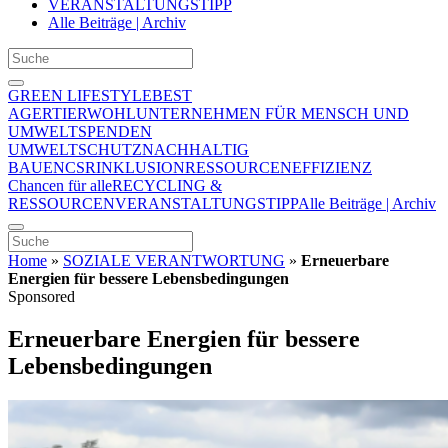
VERANSTALTUNGSTIPP
Alle Beiträge | Archiv
GREEN LIFESTYLE
BEST
AGER
TIERWOHL
UNTERNEHMEN FÜR MENSCH UND
UMWELT
SPENDEN
UMWELTSCHUTZ
NACHHALTIG
BAUEN
CSR
INKLUSION
RESSOURCENEFFIZIENZ
Chancen für alle
RECYCLING &
RESSOURCEN
VERANSTALTUNGSTIPP
Alle Beiträge | Archiv
Home
»
SOZIALE VERANTWORTUNG
»
Erneuerbare
Energien für bessere Lebensbedingungen
Sponsored
Erneuerbare Energien für bessere
Lebensbedingungen