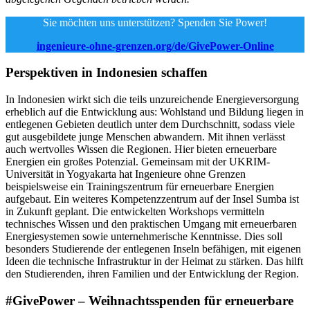
Sie möchten uns unterstützen? Spenden Sie Power!
ingenieure-ohne-grenzen.org/de/GivePower-Online
Perspektiven in Indonesien schaffen
In Indonesien wirkt sich die teils unzureichende Energieversorgung
erheblich auf die Entwicklung aus: Wohlstand und Bildung liegen in
entlegenen Gebieten deutlich unter dem Durchschnitt, sodass viele
gut ausgebildete junge Menschen abwandern. Mit ihnen verlässt
auch wertvolles Wissen die Regionen. Hier bieten erneuerbare
Energien ein großes Potenzial. Gemeinsam mit der UKRIM-
Universität in Yogyakarta hat Ingenieure ohne Grenzen
beispielsweise ein Trainingszentrum für erneuerbare Energien
aufgebaut. Ein weiteres Kompetenzzentrum auf der Insel Sumba ist
in Zukunft geplant. Die entwickelten Workshops vermitteln
technisches Wissen und den praktischen Umgang mit erneuerbaren
Energiesystemen sowie unternehmerische Kenntnisse. Dies soll
besonders Studierende der entlegenen Inseln befähigen, mit eigenen
Ideen die technische Infrastruktur in der Heimat zu stärken. Das hilft
den Studierenden, ihren Familien und der Entwicklung der Region.
#GivePower – Weihnachtsspenden für erneuerbare