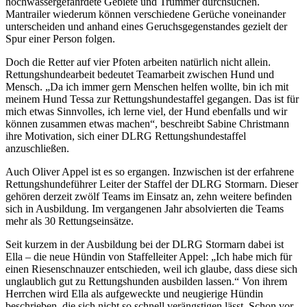
hochwassergefährdete Gebiete und Trümmer durchsuchen.
Mantrailer wiederum können verschiedene Gerüche voneinander
unterscheiden und anhand eines Geruchsgegenstandes gezielt der
Spur einer Person folgen.
Doch die Retter auf vier Pfoten arbeiten natürlich nicht allein.
Rettungshundearbeit bedeutet Teamarbeit zwischen Hund und
Mensch. „Da ich immer gern Menschen helfen wollte, bin ich mit
meinem Hund Tessa zur Rettungshundestaffel gegangen. Das ist für
mich etwas Sinnvolles, ich lerne viel, der Hund ebenfalls und wir
können zusammen etwas machen“, beschreibt Sabine Christmann
ihre Motivation, sich einer DLRG Rettungshundestaffel
anzuschließen.
Auch Oliver Appel ist es so ergangen. Inzwischen ist der erfahrene
Rettungshundeführer Leiter der Staffel der DLRG Stormarn. Dieser
gehören derzeit zwölf Teams im Einsatz an, zehn weitere befinden
sich in Ausbildung. Im vergangenen Jahr absolvierten die Teams
mehr als 30 Rettungseinsätze.
Seit kurzem in der Ausbildung bei der DLRG Stormarn dabei ist
Ella – die neue Hündin von Staffelleiter Appel: „Ich habe mich für
einen Riesenschnauzer entschieden, weil ich glaube, dass diese sich
unglaublich gut zu Rettungshunden ausbilden lassen.“ Von ihrem
Herrchen wird Ella als aufgeweckte und neugierige Hündin
beschrieben, die sich nicht so schnell verängstigen lässt. Schon vor