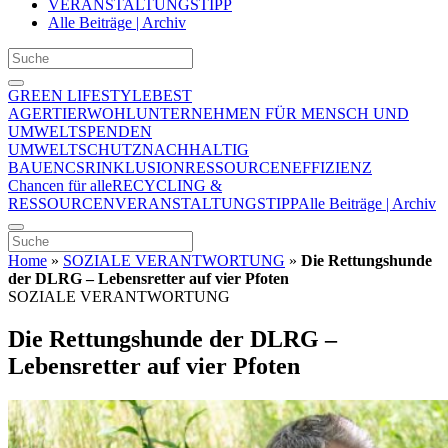
VERANSTALTUNGSTIPP
Alle Beiträge | Archiv
GREEN LIFESTYLE
BEST
AGER
TIERWOHL
UNTERNEHMEN FÜR MENSCH UND
UMWELT
SPENDEN
UMWELTSCHUTZ
NACHHALTIG
BAUEN
CSR
INKLUSION
RESSOURCENEFFIZIENZ
Chancen für alle
RECYCLING &
RESSOURCEN
VERANSTALTUNGSTIPP
Alle Beiträge | Archiv
Home
»
SOZIALE VERANTWORTUNG
»
Die Rettungshunde
der DLRG – Lebensretter auf vier Pfoten
SOZIALE VERANTWORTUNG
Die Rettungshunde der DLRG –
Lebensretter auf vier Pfoten