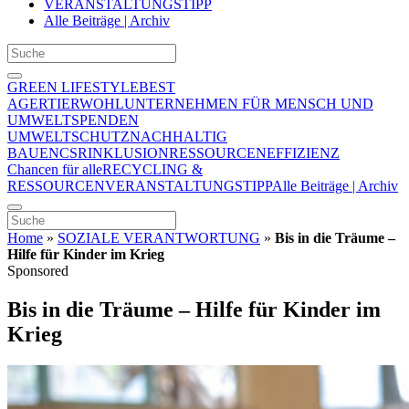
VERANSTALTUNGSTIPP
Alle Beiträge | Archiv
GREEN LIFESTYLE
BEST
AGER
TIERWOHL
UNTERNEHMEN FÜR MENSCH UND
UMWELT
SPENDEN
UMWELTSCHUTZ
NACHHALTIG
BAUEN
CSR
INKLUSION
RESSOURCENEFFIZIENZ
Chancen für alle
RECYCLING &
RESSOURCEN
VERANSTALTUNGSTIPP
Alle Beiträge | Archiv
Home
»
SOZIALE VERANTWORTUNG
»
Bis in die Träume –
Hilfe für Kinder im Krieg
Sponsored
Bis in die Träume – Hilfe für Kinder im
Krieg