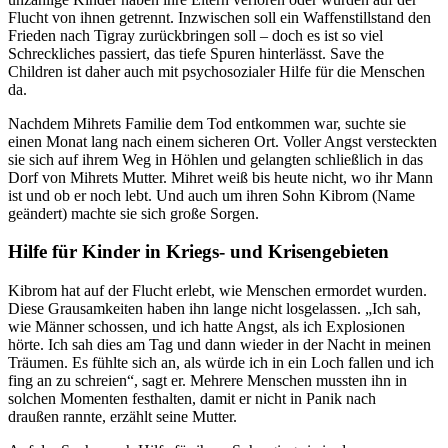
Flucht von ihnen getrennt. Inzwischen soll ein Waffenstillstand den
Frieden nach Tigray zurückbringen soll – doch es ist so viel
Schreckliches passiert, das tiefe Spuren hinterlässt. Save the
Children ist daher auch mit psychosozialer Hilfe für die Menschen
da.
Nachdem Mihrets Familie dem Tod entkommen war, suchte sie
einen Monat lang nach einem sicheren Ort. Voller Angst versteckten
sie sich auf ihrem Weg in Höhlen und gelangten schließlich in das
Dorf von Mihrets Mutter. Mihret weiß bis heute nicht, wo ihr Mann
ist und ob er noch lebt. Und auch um ihren Sohn Kibrom (Name
geändert) machte sie sich große Sorgen.
Hilfe für Kinder in Kriegs- und Krisengebieten
Kibrom hat auf der Flucht erlebt, wie Menschen ermordet wurden.
Diese Grausamkeiten haben ihn lange nicht losgelassen. „Ich sah,
wie Männer schossen, und ich hatte Angst, als ich Explosionen
hörte. Ich sah dies am Tag und dann wieder in der Nacht in meinen
Träumen. Es fühlte sich an, als würde ich in ein Loch fallen und ich
fing an zu schreien“, sagt er. Mehrere Menschen mussten ihn in
solchen Momenten festhalten, damit er nicht in Panik nach
draußen rannte, erzählt seine Mutter.