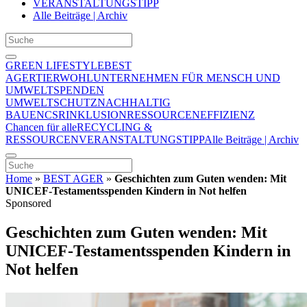
VERANSTALTUNGSTIPP
Alle Beiträge | Archiv
GREEN LIFESTYLE
BEST
AGER
TIERWOHL
UNTERNEHMEN FÜR MENSCH UND
UMWELT
SPENDEN
UMWELTSCHUTZ
NACHHALTIG
BAUEN
CSR
INKLUSION
RESSOURCENEFFIZIENZ
Chancen für alle
RECYCLING &
RESSOURCEN
VERANSTALTUNGSTIPP
Alle Beiträge | Archiv
Home
»
BEST AGER
»
Geschichten zum Guten wenden: Mit
UNICEF-Testamentsspenden Kindern in Not helfen
Sponsored
Geschichten zum Guten wenden: Mit
UNICEF-Testamentsspenden Kindern in
Not helfen