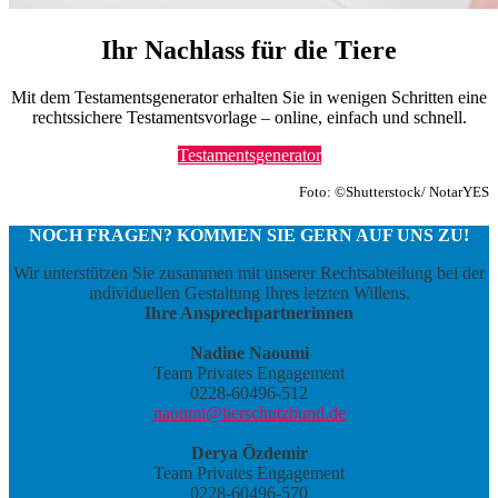
Ihr Nachlass für die Tiere
Mit dem Testamentsgenerator erhalten Sie in wenigen Schritten eine
rechtssichere Testamentsvorlage – online, einfach und schnell.
Testamentsgenerator
Foto: ©Shutterstock/ NotarYES
NOCH FRAGEN? KOMMEN SIE GERN AUF UNS ZU!
Wir unterstützen Sie zusammen mit unserer Rechtsabteilung bei der
individuellen Gestaltung Ihres letzten Willens.
Ihre Ansprechpartnerinnen
Nadine Naoumi
Team Privates Engagement
0228-60496-512
naoumi@tierschutzbund.de
Derya Özdemir
Team Privates Engagement
0228-60496-570