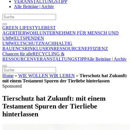
VERANSTALTUNGSTIPP
Alle Beiträge | Archiv
GREEN LIFESTYLE
BEST
AGER
TIERWOHL
UNTERNEHMEN FÜR MENSCH UND
UMWELT
SPENDEN
UMWELTSCHUTZ
NACHHALTIG
BAUEN
CSR
INKLUSION
RESSOURCENEFFIZIENZ
Chancen für alle
RECYCLING &
RESSOURCEN
VERANSTALTUNGSTIPP
Alle Beiträge | Archiv
Home
»
WIE WOLLEN WIR LEBEN
»
Tierschutz hat Zukunft:
mit einem Testament Spuren der Tierliebe hinterlassen
Sponsored
Tierschutz hat Zukunft: mit einem
Testament Spuren der Tierliebe
hinterlassen