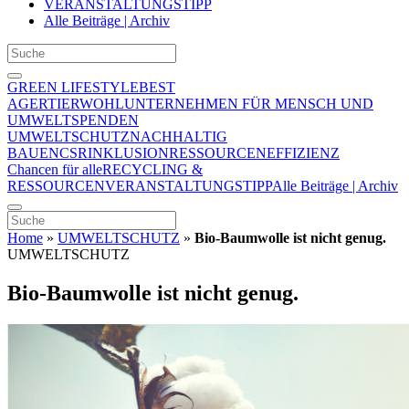
VERANSTALTUNGSTIPP
Alle Beiträge | Archiv
GREEN LIFESTYLE
BEST
AGER
TIERWOHL
UNTERNEHMEN FÜR MENSCH UND
UMWELT
SPENDEN
UMWELTSCHUTZ
NACHHALTIG
BAUEN
CSR
INKLUSION
RESSOURCENEFFIZIENZ
Chancen für alle
RECYCLING &
RESSOURCEN
VERANSTALTUNGSTIPP
Alle Beiträge | Archiv
Home
»
UMWELTSCHUTZ
»
Bio-Baumwolle ist nicht genug.
UMWELTSCHUTZ
Bio-Baumwolle ist nicht genug.