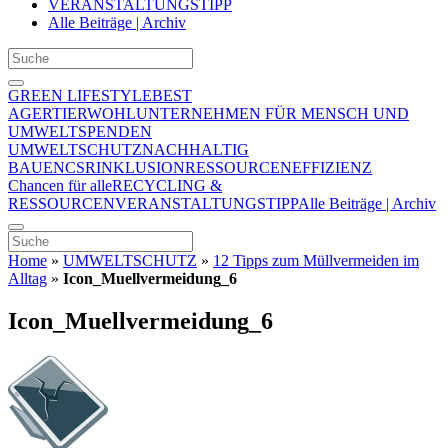
VERANSTALTUNGSTIPP
Alle Beiträge | Archiv
GREEN LIFESTYLE
BEST
AGER
TIERWOHL
UNTERNEHMEN FÜR MENSCH UND
UMWELT
SPENDEN
UMWELTSCHUTZ
NACHHALTIG
BAUEN
CSR
INKLUSION
RESSOURCENEFFIZIENZ
Chancen für alle
RECYCLING &
RESSOURCEN
VERANSTALTUNGSTIPP
Alle Beiträge | Archiv
Home
»
UMWELTSCHUTZ
»
12 Tipps zum Müllvermeiden im
Alltag
»
Icon_Muellvermeidung_6
Icon_Muellvermeidung_6