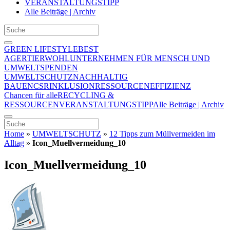
VERANSTALTUNGSTIPP
Alle Beiträge | Archiv
GREEN LIFESTYLE
BEST
AGER
TIERWOHL
UNTERNEHMEN FÜR MENSCH UND
UMWELT
SPENDEN
UMWELTSCHUTZ
NACHHALTIG
BAUEN
CSR
INKLUSION
RESSOURCENEFFIZIENZ
Chancen für alle
RECYCLING &
RESSOURCEN
VERANSTALTUNGSTIPP
Alle Beiträge | Archiv
Home
»
UMWELTSCHUTZ
»
12 Tipps zum Müllvermeiden im
Alltag
»
Icon_Muellvermeidung_10
Icon_Muellvermeidung_10