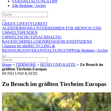
VERANSTALTUNGSTIPP
Alle Beiträge | Archiv
GREEN LIFESTYLE
BEST
AGER
TIERWOHL
UNTERNEHMEN FÜR MENSCH UND
UMWELT
SPENDEN
UMWELTSCHUTZ
NACHHALTIG
BAUEN
CSR
INKLUSION
RESSOURCENEFFIZIENZ
Chancen für alle
RECYCLING &
RESSOURCEN
VERANSTALTUNGSTIPP
Alle Beiträge | Archiv
Home
»
TIERWOHL
»
HUND UND KATZE
»
Zu Besuch im
größten Tierheim Europas
HUND UND KATZE
Zu Besuch im größten Tierheim Europas