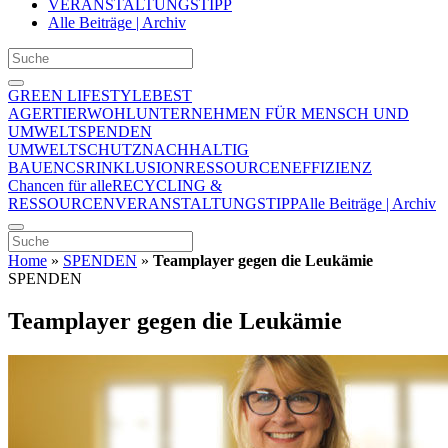
VERANSTALTUNGSTIPP
Alle Beiträge | Archiv
GREEN LIFESTYLE
BEST
AGER
TIERWOHL
UNTERNEHMEN FÜR MENSCH UND
UMWELT
SPENDEN
UMWELTSCHUTZ
NACHHALTIG
BAUEN
CSR
INKLUSION
RESSOURCENEFFIZIENZ
Chancen für alle
RECYCLING &
RESSOURCEN
VERANSTALTUNGSTIPP
Alle Beiträge | Archiv
Home
»
SPENDEN
»
Teamplayer gegen die Leukämie
SPENDEN
Teamplayer gegen die Leukämie