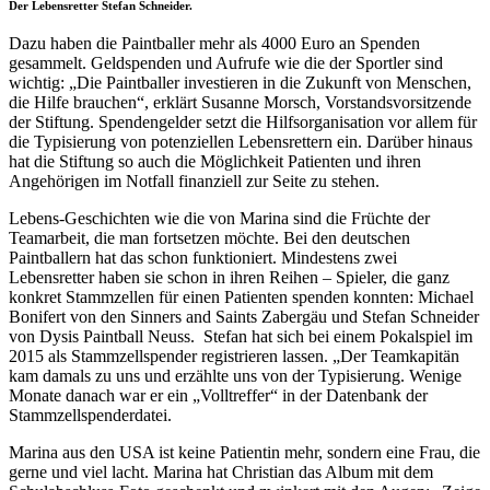
Der Lebensretter Stefan Schneider.
Dazu haben die Paintballer mehr als 4000 Euro an Spenden
gesammelt. Geldspenden und Aufrufe wie die der Sportler sind
wichtig: „Die Paintballer investieren in die Zukunft von Menschen,
die Hilfe brauchen“, erklärt Susanne Morsch, Vorstandsvorsitzende
der Stiftung. Spendengelder setzt die Hilfsorganisation vor allem für
die Typisierung von potenziellen Lebensrettern ein. Darüber hinaus
hat die Stiftung so auch die Möglichkeit Patienten und ihren
Angehörigen im Notfall finanziell zur Seite zu stehen.
Lebens-Geschichten wie die von Marina sind die Früchte der
Teamarbeit, die man fortsetzen möchte. Bei den deutschen
Paintballern hat das schon funktioniert. Mindestens zwei
Lebensretter haben sie schon in ihren Reihen – Spieler, die ganz
konkret Stammzellen für einen Patienten spenden konnten: Michael
Bonifert von den Sinners and Saints Zabergäu und Stefan Schneider
von Dysis Paintball Neuss. Stefan hat sich bei einem Pokalspiel im
2015 als Stammzellspender registrieren lassen. „Der Teamkapitän
kam damals zu uns und erzählte uns von der Typisierung. Wenige
Monate danach war er ein „Volltreffer“ in der Datenbank der
Stammzellspenderdatei.
Marina aus den USA ist keine Patientin mehr, sondern eine Frau, die
gerne und viel lacht. Marina hat Christian das Album mit dem