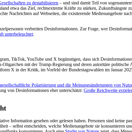
Gesellschaften zu destabilisieren
– und sind damit Teil von sogenanntem
hland etwa das Ziel, rechtsextreme Kräfte zu stärken, Zukunftsängste z
te Nachrichten auf Webseiten, die existierende Medienangebote nachah
elpersonen verbreiten Desinformationen. Zur Frage, wer Desinformatione
ft unterbeleuchtet
.
ram, TikTok, YouTube und X begünstigen, dass sich Desinformationen u
-Oligarchen mit der Trump-Regierung und deren autoritäre politische
ttform X in der Kritik, im Vorfeld der Bundestagswahlen im Januar 2025
gesellschaftliche Polarisierung und die Meinungsänderungen von Nutz
itung von Desinformationen eher unterschätzt:
Große Reichweite erzielen
ht
lative Information gesehen oder gelesen haben. Personen sind keine pa
heit – selbst entscheiden, welche Medienangebote sie konsumieren und
 Rundfunks konsumieren. Auch eine
Studie von Nature
zeigt, dass Mens