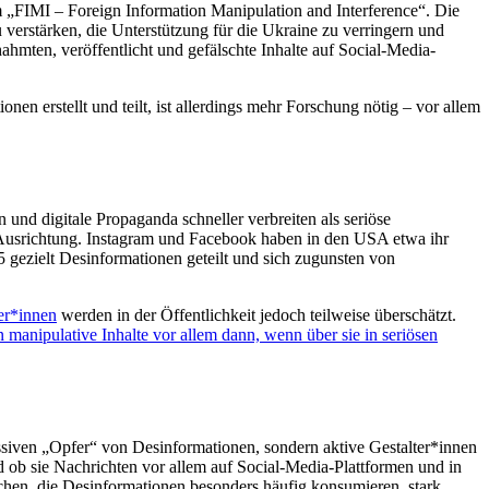
 „FIMI – Foreign Information Manipulation and Interference“. Die
u verstärken, die Unterstützung für die Ukraine zu verringern und
mten, veröffentlicht und gefälschte Inhalte auf Social-Media-
n erstellt und teilt, ist allerdings mehr Forschung nötig – vor allem
nd digitale Propaganda schneller verbreiten als seriöse
 Ausrichtung. Instagram und Facebook haben in den USA etwa ihr
 gezielt Desinformationen geteilt und sich zugunsten von
er*innen
werden in der Öffentlichkeit jedoch teilweise überschätzt.
 manipulative Inhalte vor allem dann, wenn über sie in seriösen
ssiven „Opfer“ von Desinformationen, sondern aktive Gestalter*innen
 ob sie Nachrichten vor allem auf Social-Media-Plattformen und in
chen, die Desinformationen besonders häufig konsumieren, stark