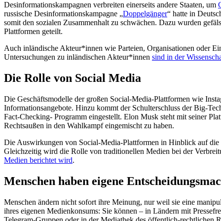
Desinformationskampagnen verbreiten einerseits andere Staaten, um
russische Desinformationskampagne „
Doppelgänger
“ hatte in Deutsc
somit den sozialen Zusammenhalt zu schwächen. Dazu wurden gefälsch
Plattformen geteilt.
Auch inländische Akteur*innen wie Parteien, Organisationen oder Einz
Untersuchungen zu inländischen Akteur*innen
sind in der Wissenscha
Die Rolle von Social Media
Die Geschäftsmodelle der großen Social-Media-Plattformen wie Instag
Informationsangebote. Hinzu kommt der Schulterschluss der Big-Tech
Fact-Checking- Programm eingestellt. Elon Musk steht mit seiner Pla
Rechtsaußen in den Wahlkampf eingemischt zu haben.
Die Auswirkungen von Social-Media-Plattformen in Hinblick auf die
Gleichzeitig wird die Rolle von traditionellen Medien bei der Verbre
Medien berichtet wird
.
Menschen haben eigene Entscheidungsmac
Menschen ändern nicht sofort ihre Meinung, nur weil sie eine manipu
ihres eigenen Medienkonsums: Sie können – in Ländern mit Pressefrei
Telegram-Gruppen oder in der Mediathek des öffentlich-rechtlichen