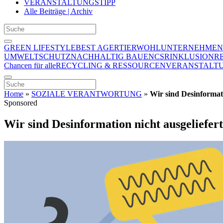
VERANSTALTUNGSTIPP
Alle Beiträge | Archiv
GREEN LIFESTYLE
BEST AGER
TIERWOHL
UNTERNEHMEN
UMWELTSCHUTZ
NACHHALTIG BAUEN
CSR
INKLUSION
R
Chancen für alle
RECYCLING & RESSOURCEN
VERANSTALTU
Home
»
SOZIALE VERANTWORTUNG
»
Wir sind Desinformati
Sponsored
Wir sind Desinformation nicht ausgeliefert