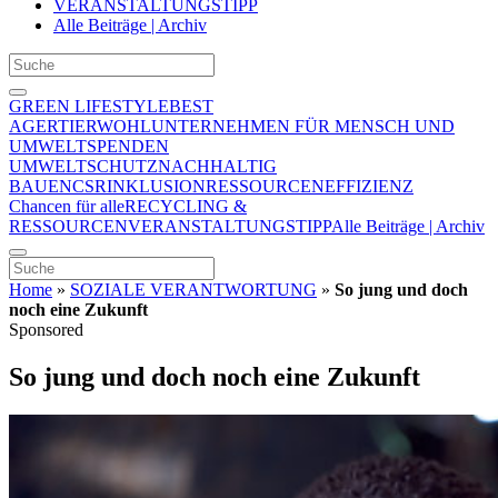
VERANSTALTUNGSTIPP
Alle Beiträge | Archiv
GREEN LIFESTYLE
BEST
AGER
TIERWOHL
UNTERNEHMEN FÜR MENSCH UND
UMWELT
SPENDEN
UMWELTSCHUTZ
NACHHALTIG
BAUEN
CSR
INKLUSION
RESSOURCENEFFIZIENZ
Chancen für alle
RECYCLING &
RESSOURCEN
VERANSTALTUNGSTIPP
Alle Beiträge | Archiv
Home
»
SOZIALE VERANTWORTUNG
»
So jung und doch
noch eine Zukunft
Sponsored
So jung und doch noch eine Zukunft