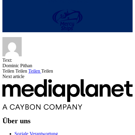
www.mercyships.de
Text:
Dominic Pithan
Teilen
Teilen
Teilen
Teilen
Next article
Über uns
Soziale Verantwortung