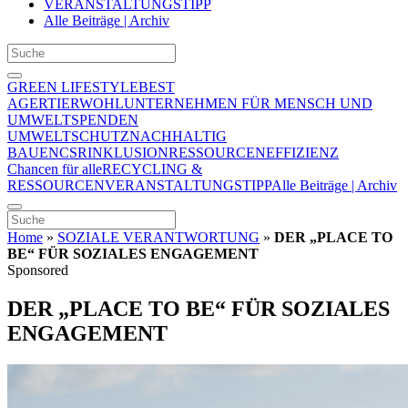
VERANSTALTUNGSTIPP
Alle Beiträge | Archiv
GREEN LIFESTYLE
BEST
AGER
TIERWOHL
UNTERNEHMEN FÜR MENSCH UND
UMWELT
SPENDEN
UMWELTSCHUTZ
NACHHALTIG
BAUEN
CSR
INKLUSION
RESSOURCENEFFIZIENZ
Chancen für alle
RECYCLING &
RESSOURCEN
VERANSTALTUNGSTIPP
Alle Beiträge | Archiv
Home
»
SOZIALE VERANTWORTUNG
»
DER „PLACE TO
BE“ FÜR SOZIALES ENGAGEMENT
Sponsored
DER „PLACE TO BE“ FÜR SOZIALES
ENGAGEMENT