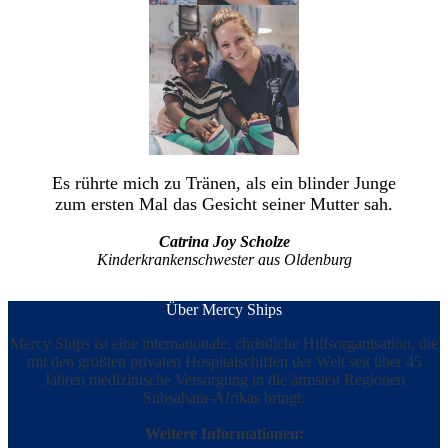
Es rührte mich zu Tränen, als ein blinder Junge
zum ersten Mal das Gesicht seiner Mutter sah.
Catrina Joy Scholze
Kinderkrankenschwester aus Oldenburg
Über Mercy Ships
Mercy Ships ist eine internationale, christliche Hilfsorganisation, die
mit den größten privaten Hospitalschiffen der Welt seit über 45
Jahren medizinische Versorgung in die ärmsten Regionen
Subsahara-Afrikas bringt.
Weitere Informationen: