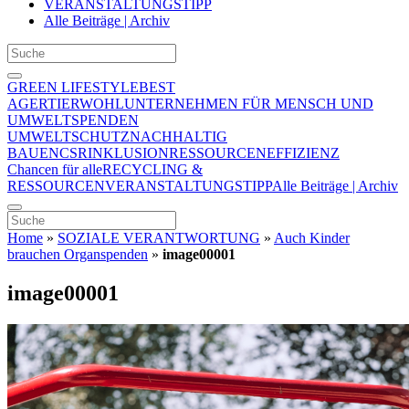
VERANSTALTUNGSTIPP
Alle Beiträge | Archiv
GREEN LIFESTYLE
BEST
AGER
TIERWOHL
UNTERNEHMEN FÜR MENSCH UND
UMWELT
SPENDEN
UMWELTSCHUTZ
NACHHALTIG
BAUEN
CSR
INKLUSION
RESSOURCENEFFIZIENZ
Chancen für alle
RECYCLING &
RESSOURCEN
VERANSTALTUNGSTIPP
Alle Beiträge | Archiv
Home
»
SOZIALE VERANTWORTUNG
»
Auch Kinder
brauchen Organspenden
»
image00001
image00001