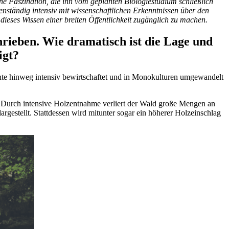
ine Faszination, die ihn vom geplanten Biologiestudium schließlich
igenständig intensiv mit wissenschaftlichen Erkenntnissen über den
eses Wissen einer breiten Öffentlichkeit zugänglich zu machen.
hrieben. Wie dramatisch ist die Lage und
igt?
zehnte hinweg intensiv bewirtschaftet und in Monokulturen umgewandelt
t: Durch intensive Holzentnahme verliert der Wald große Mengen an
argestellt. Stattdessen wird mitunter sogar ein höherer Holzeinschlag