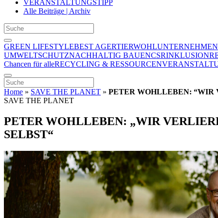
VERANSTALTUNGSTIPP
Alle Beiträge | Archiv
GREEN LIFESTYLE
BEST AGER
TIERWOHL
UNTERNEHMEN
UMWELTSCHUTZ
NACHHALTIG BAUEN
CSR
INKLUSION
R
Chancen für alle
RECYCLING & RESSOURCEN
VERANSTALTU
Home
»
SAVE THE PLANET
»
PETER WOHLLEBEN: “WIR 
SAVE THE PLANET
PETER WOHLLEBEN: „WIR VERLIER
SELBST“