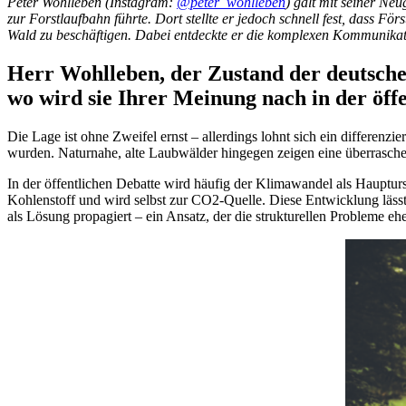
Peter Wohlleben (Instagram:
@peter_wohlleben
) galt mit seiner Ne
zur Forstlaufbahn führte. Dort stellte er jedoch schnell fest, dass Fö
Wald zu beschäftigen. Dabei entdeckte er die komplexen Kommunikati
Herr Wohlleben, der Zustand der deutschen
wo wird sie Ihrer Meinung nach in der öff
Die Lage ist ohne Zweifel ernst – allerdings lohnt sich ein differenz
wurden. Naturnahe, alte Laubwälder hingegen zeigen eine überrasch
In der öffentlichen Debatte wird häufig der Klimawandel als Hauptur
Kohlenstoff und wird selbst zur CO2-Quelle. Diese Entwicklung lässt s
als Lösung propagiert – ein Ansatz, der die strukturellen Probleme eher