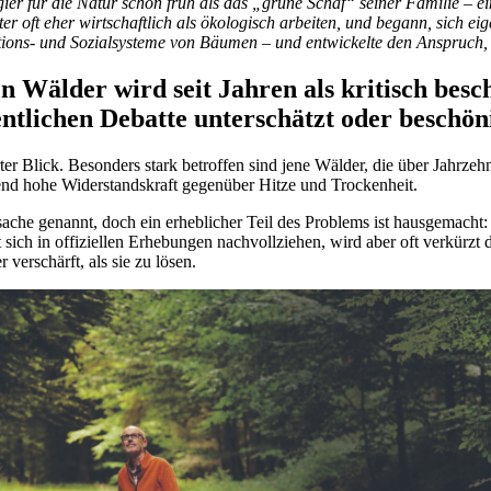
ugier für die Natur schon früh als das „grüne Schaf“ seiner Familie – e
rster oft eher wirtschaftlich als ökologisch arbeiten, und begann, sich e
ons- und Sozialsysteme von Bäumen – und entwickelte den Anspruch, di
 Wälder wird seit Jahren als kritisch besc
entlichen Debatte unterschätzt oder beschön
ierter Blick. Besonders stark betroffen sind jene Wälder, die über Jahr
end hohe Widerstandskraft gegenüber Hitze und Trockenheit.
sache genannt, doch ein erheblicher Teil des Problems ist hausgemach
ich in offiziellen Erhebungen nachvollziehen, wird aber oft verkürzt d
 verschärft, als sie zu lösen.