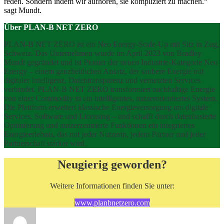
reden. Sondern indem wir aufhören, sie kompliziert zu machen.“
sagt Mundt.
Über PLAN-B NET ZERO
PLAN-B NET ZERO ist ein Neo Energy-Scale-Up mit Sitz in Zug,
Schweiz. Das Unternehmen wurde im April 2023 von Bradley
Mundt gegründet und ist Pionier der neuen Industrie-Kategorie Neo
Energy – einem ganzheitlichen Ansatz, der saubere Energie mit
digitaler Intelligenz, Datentransparenz und vernetzten Services
verbindet. PLAN-B NET ZERO transformiert nachhaltige Energie
von einer Commodity in ein intelligentes, nutzerorientiertes System.
Die Plattform erweitert klassische Energieversorgung um digitale
Services, Software und Licensing – und schafft durch datenbasierte
Optimierung und nutzerzentrierte Funktionen ein integriertes
Energieerlebnis, das mit jeder Nutzerin, jedem Partner und jeder
Partnerschaft stärker wird.
Neugierig geworden?
Weitere Informationen finden Sie unter:
www.planbnetzero.com