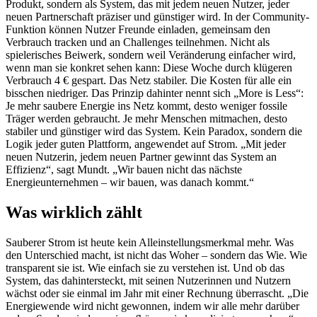
Produkt, sondern als System, das mit jedem neuen Nutzer, jeder
neuen Partnerschaft präziser und günstiger wird. In der Community-
Funktion können Nutzer Freunde einladen, gemeinsam den
Verbrauch tracken und an Challenges teilnehmen. Nicht als
spielerisches Beiwerk, sondern weil Veränderung einfacher wird,
wenn man sie konkret sehen kann: Diese Woche durch klügeren
Verbrauch 4 € gespart. Das Netz stabiler. Die Kosten für alle ein
bisschen niedriger. Das Prinzip dahinter nennt sich „More is Less“:
Je mehr saubere Energie ins Netz kommt, desto weniger fossile
Träger werden gebraucht. Je mehr Menschen mitmachen, desto
stabiler und günstiger wird das System. Kein Paradox, sondern die
Logik jeder guten Plattform, angewendet auf Strom. „Mit jeder
neuen Nutzerin, jedem neuen Partner gewinnt das System an
Effizienz“, sagt Mundt. „Wir bauen nicht das nächste
Energieunternehmen – wir bauen, was danach kommt.“
Was wirklich zählt
Sauberer Strom ist heute kein Alleinstellungsmerkmal mehr. Was
den Unterschied macht, ist nicht das Woher – sondern das Wie. Wie
transparent sie ist. Wie einfach sie zu verstehen ist. Und ob das
System, das dahintersteckt, mit seinen Nutzerinnen und Nutzern
wächst oder sie einmal im Jahr mit einer Rechnung überrascht. „Die
Energiewende wird nicht gewonnen, indem wir alle mehr darüber