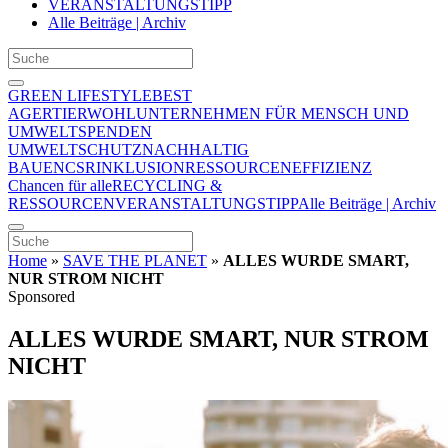
VERANSTALTUNGSTIPP
Alle Beiträge | Archiv
GREEN LIFESTYLE
BEST
AGER
TIERWOHL
UNTERNEHMEN FÜR MENSCH UND
UMWELT
SPENDEN
UMWELTSCHUTZ
NACHHALTIG
BAUEN
CSR
INKLUSION
RESSOURCENEFFIZIENZ
Chancen für alle
RECYCLING &
RESSOURCEN
VERANSTALTUNGSTIPP
Alle Beiträge | Archiv
Home
»
SAVE THE PLANET
»
ALLES WURDE SMART,
NUR STROM NICHT
Sponsored
ALLES WURDE SMART, NUR STROM
NICHT