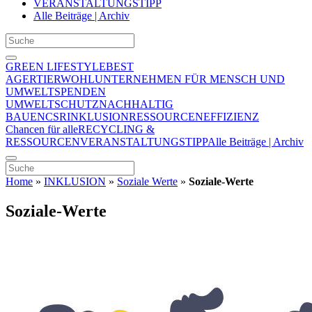
VERANSTALTUNGSTIPP
Alle Beiträge | Archiv
GREEN LIFESTYLE
BEST
AGER
TIERWOHL
UNTERNEHMEN FÜR MENSCH UND
UMWELT
SPENDEN
UMWELTSCHUTZ
NACHHALTIG
BAUEN
CSR
INKLUSION
RESSOURCENEFFIZIENZ
Chancen für alle
RECYCLING &
RESSOURCEN
VERANSTALTUNGSTIPP
Alle Beiträge | Archiv
Home
»
INKLUSION
»
Soziale Werte
»
Soziale-Werte
Soziale-Werte