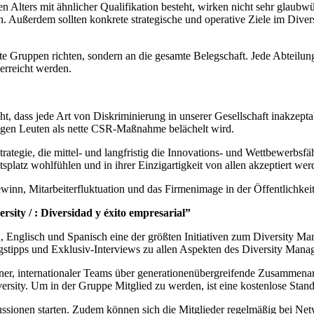
n Alters mit ähnlicher Qualifikation besteht, wirken nicht sehr glaub
ußerdem sollten konkrete strategische und operative Ziele im Diversit
Gruppen richten, sondern an die gesamte Belegschaft. Jede Abteilung s
 erreicht werden.
t, dass jede Art von Diskriminierung in unserer Gesellschaft inakzept
nigen Leuten als nette CSR-Maßnahme belächelt wird.
rategie, die mittel- und langfristig die Innovations- und Wettbewerbsf
splatz wohlfühlen und in ihrer Einzigartigkeit von allen akzeptiert wer
inn, Mitarbeiterfluktuation und das Firmenimage in der Öffentlichkeit
sity / : Diversidad y éxito empresarial”
, Englisch und Spanisch eine der größten Initiativen zum Diversity Ma
ungstipps und Exklusiv-Interviews zu allen Aspekten des Diversity Ma
ener, internationaler Teams über generationen­übergreifende Zusammen
sity. Um in der Gruppe Mitglied zu werden, ist eine kostenlose Stand
ussionen starten. Zudem können sich die Mitglieder regelmäßig bei Ne