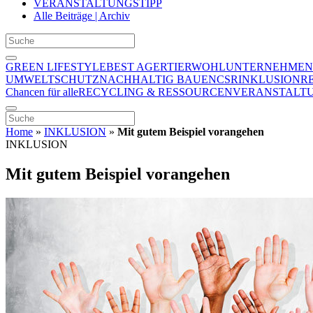
VERANSTALTUNGSTIPP
Alle Beiträge | Archiv
GREEN LIFESTYLE
BEST AGER
TIERWOHL
UNTERNEHMEN
UMWELTSCHUTZ
NACHHALTIG BAUEN
CSR
INKLUSION
R
Chancen für alle
RECYCLING & RESSOURCEN
VERANSTALTU
Home
»
INKLUSION
»
Mit gutem Beispiel vorangehen
INKLUSION
Mit gutem Beispiel vorangehen