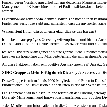
Firmen, deren Vorstand ausschließlich aus deutschen Männern mittlere
Management in PR-Broschüren und bei Podiumsdiskussionen betonen. A
werden.
Diversity-Management-Maßnahmen sollten sich nicht nur an bestimmte 
Fragen zur Verfügung steht und sicherstellt, dass die anvisierten Ziele
Warum liegt Ihnen dieses Thema eigentlich so am Herzen?
Ich habe ein ausgeprägtes Gerechtigkeitsempfinden und bin der Ansich
Deutschland zu sehr mit Frauenförderung assoziiert wird und von ei
Ich sehe Diversity Management als eine ganzheitliche Unternehmensst
kreativer als homogene und Mitarbeiter/innen, die sich an ihrem Arbeit
All diese Faktoren haben sehr positive Auswirkungen auf Umsatz, Gew
XING-Gruppe „: Mehr Erfolg durch Diversity / : Success via Diver
Diese Gruppe ist mit mehr als 2600 Mitgliedern und Foren in Deutsch
Publikationen und Diskussionen finden Interessierte hier Veranstalt
Die Themenvielfalt in dieser Gruppe reicht von der Führung heterog
Diversity Management und Innovationsmanagement und Supplier Diver
Jedes Mitglied kann Informationen in die Gruppe einstellen und Disk