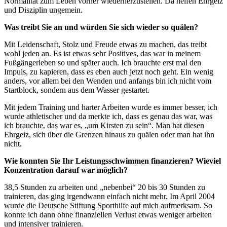
Normalität zum Leben vorher wiederherzustellen. Da helfen Ehrgeiz
und Disziplin ungemein.
Was treibt Sie an und würden Sie sich wieder so quälen?
Mit Leidenschaft, Stolz und Freude etwas zu machen, das treibt
wohl jeden an. Es ist etwas sehr Positives, das war in meinem
Fußgängerleben so und später auch. Ich brauchte erst mal den
Impuls, zu kapieren, dass es eben auch jetzt noch geht. Ein wenig
anders, vor allem bei den Wenden und anfangs bin ich nicht vom
Startblock, sondern aus dem Wasser gestartet.
Mit jedem Training und harter Arbeiten wurde es immer besser, ich
wurde athletischer und da merkte ich, dass es genau das war, was
ich brauchte, das war es, „um Kirsten zu sein“. Man hat diesen
Ehrgeiz, sich über die Grenzen hinaus zu quälen oder man hat ihn
nicht.
Wie konnten Sie Ihr Leistungsschwimmen finanzieren? Wieviel
Konzentration darauf war möglich?
38,5 Stunden zu arbeiten und „nebenbei“ 20 bis 30 Stunden zu
trainieren, das ging irgendwann einfach nicht mehr. Im April 2004
wurde die Deutsche Stiftung Sporthilfe auf mich aufmerksam. So
konnte ich dann ohne finanziellen Verlust etwas weniger arbeiten
und intensiver trainieren.