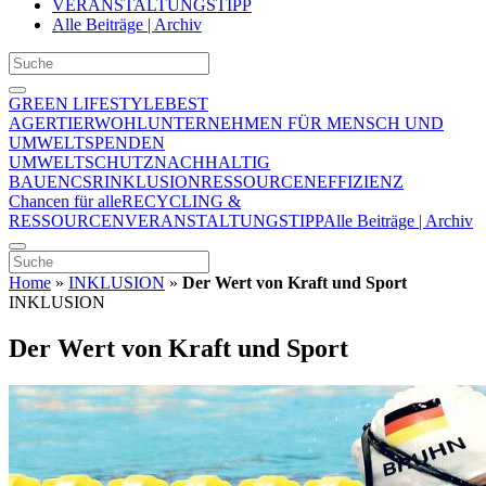
VERANSTALTUNGSTIPP
Alle Beiträge | Archiv
GREEN LIFESTYLE
BEST
AGER
TIERWOHL
UNTERNEHMEN FÜR MENSCH UND
UMWELT
SPENDEN
UMWELTSCHUTZ
NACHHALTIG
BAUEN
CSR
INKLUSION
RESSOURCENEFFIZIENZ
Chancen für alle
RECYCLING &
RESSOURCEN
VERANSTALTUNGSTIPP
Alle Beiträge | Archiv
Home
»
INKLUSION
»
Der Wert von Kraft und Sport
INKLUSION
Der Wert von Kraft und Sport