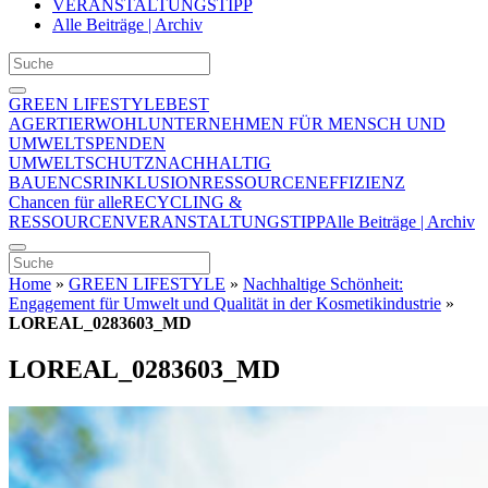
VERANSTALTUNGSTIPP
Alle Beiträge | Archiv
GREEN LIFESTYLE
BEST
AGER
TIERWOHL
UNTERNEHMEN FÜR MENSCH UND
UMWELT
SPENDEN
UMWELTSCHUTZ
NACHHALTIG
BAUEN
CSR
INKLUSION
RESSOURCENEFFIZIENZ
Chancen für alle
RECYCLING &
RESSOURCEN
VERANSTALTUNGSTIPP
Alle Beiträge | Archiv
Home
»
GREEN LIFESTYLE
»
Nachhaltige Schönheit:
Engagement für Umwelt und Qualität in der Kosmetikindustrie
»
LOREAL_0283603_MD
LOREAL_0283603_MD