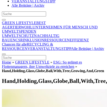
VERANSTALTUNGSTIPP
Alle Beiträge | Archiv
GREEN LIFESTYLE
BEST
AGER
TIERWOHL
UNTERNEHMEN FÜR MENSCH UND
UMWELT
SPENDEN
UMWELTSCHUTZ
NACHHALTIG
BAUEN
CSR
INKLUSION
RESSOURCENEFFIZIENZ
Chancen für alle
RECYCLING &
RESSOURCEN
VERANSTALTUNGSTIPP
Alle Beiträge | Archiv
Home
»
GREEN LIFESTYLE
»
ESG: So gelingt es
Flottenmanagern, ihre Umweltziele zu erreichen
»
Hand,Holding,Glass,Globe,Ball,With,Tree,Growing,And,Green
Hand,Holding,Glass,Globe,Ball,With,Tre