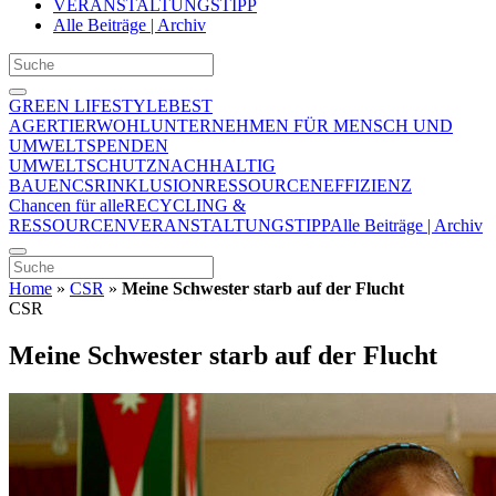
VERANSTALTUNGSTIPP
Alle Beiträge | Archiv
GREEN LIFESTYLE
BEST
AGER
TIERWOHL
UNTERNEHMEN FÜR MENSCH UND
UMWELT
SPENDEN
UMWELTSCHUTZ
NACHHALTIG
BAUEN
CSR
INKLUSION
RESSOURCENEFFIZIENZ
Chancen für alle
RECYCLING &
RESSOURCEN
VERANSTALTUNGSTIPP
Alle Beiträge | Archiv
Home
»
CSR
»
Meine Schwester starb auf der Flucht
CSR
Meine Schwester starb auf der Flucht