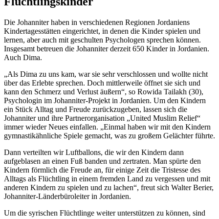
Flüchtlingskinder
Die Johanniter haben in verschiedenen Regionen Jordaniens
Kindertagesstätten eingerichtet, in denen die Kinder spielen und
lernen, aber auch mit geschulten Psychologen sprechen können.
Insgesamt betreuen die Johanniter derzeit 650 Kinder in Jordanien.
Auch Dima.
„Als Dima zu uns kam, war sie sehr verschlossen und wollte nicht
über das Erlebte sprechen. Doch mittlerweile öffnet sie sich und
kann den Schmerz und Verlust äußern“, so Rowida Tailakh (30),
Psychologin im Johanniter-Projekt in Jordanien. Um den Kindern
ein Stück Alltag und Freude zurückzugeben, lassen sich die
Johanniter und ihre Partnerorganisation „United Muslim Relief“
immer wieder Neues einfallen. „Einmal haben wir mit den Kindern
gymnastikähnliche Spiele gemacht, was zu großem Gelächter führte.
Dann verteilten wir Luftballons, die wir den Kindern dann
aufgeblasen an einen Fuß banden und zertraten. Man spürte den
Kindern förmlich die Freude an, für einige Zeit die Tristesse des
Alltags als Flüchtling in einem fremden Land zu vergessen und mit
anderen Kindern zu spielen und zu lachen“, freut sich Walter Berier,
Johanniter-Länderbüroleiter in Jordanien.
Um die syrischen Flüchtlinge weiter unterstützen zu können, sind